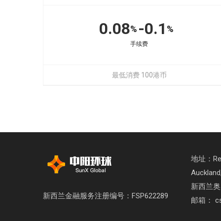
0.08
-0.1
%
%
手续费
最低消费 100港币
地址：Retai
Auckland
新西兰奥
新西兰金融服务注册编号：FSP622289
邮箱： cs